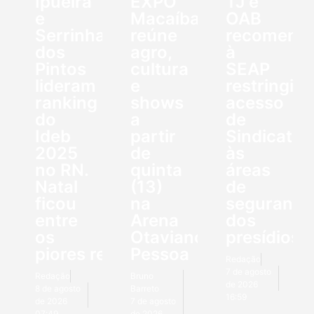
Ipueira
EXPO
TJ e
e
Macaíba
OAB
Serrinha
reúne
recomend
dos
agro,
à
Pintos
cultura
SEAP
lideram
e
restringir
ranking
shows
acesso
do
a
de
Ideb
partir
Sindicato
2025
de
às
no RN.
quinta
áreas
Natal
(13)
de
ficou
na
segurança
entre
Arena
dos
os
Otaviano
presídios
piores resultados
Pessoa
Redação
7 de agosto
Redação
Bruno
de 2026
8 de agosto
Barreto
16:59
de 2026
7 de agosto
07:49
de 2026