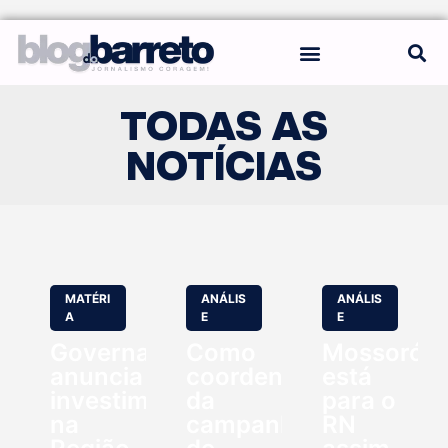
REGRAS DO BLOG
TODAS AS
NOTÍCIAS
MATÉRI
ANÁLIS
ANÁLIS
A
E
E
Governadora
Como
Mossoró
anuncia
coordenador
está
investimentos
da
para o
na
campanha
RN