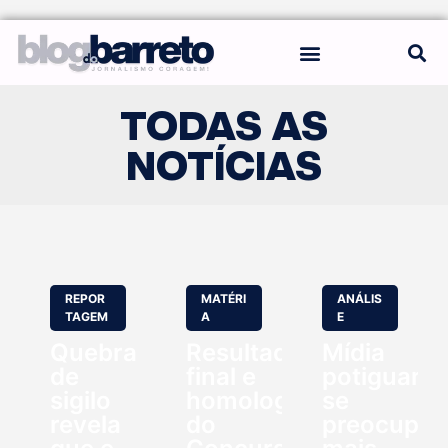
REGRAS DO BLOG
TODAS AS
NOTÍCIAS
REPOR
MATÉRI
ANÁLIS
TAGEM
A
E
Quebra
Resultado
Mídia
de
final e
potiguar
sigilo
homologação
se
revela
do
preocupo