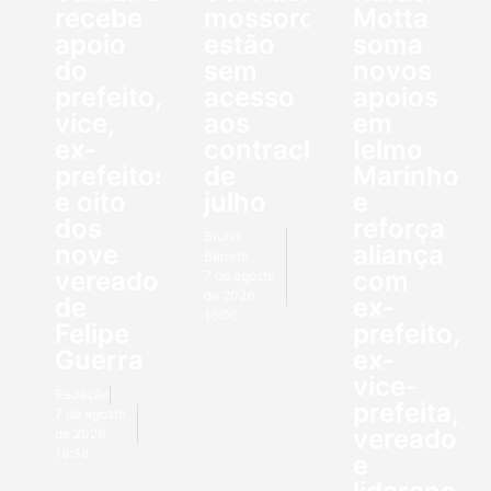
recebe
mossoroenses
Motta
apoio
estão
soma
do
sem
novos
prefeito,
acesso
apoios
vice,
aos
em
ex-
contracheques
Ielmo
prefeitos
de
Marinho
e oito
julho
e
dos
reforça
Bruno
nove
aliança
Barreto
vereadores
com
7 de agosto
de 2026
de
ex-
16:00
Felipe
prefeito,
Guerra
ex-
vice-
Redação
prefeita,
7 de agosto
vereadore
de 2026
16:38
e