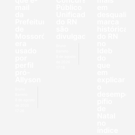
que e-
Concurso
mais
mail
Público
em
da
Unificado
desqualifi
Prefeitura
do RN
marca
de
são
histórica
Mossoró
divulgados
do RN
era
no
Bruno
usado
Ideb
Barreto
por
do
8 de agosto
de 2026
perfil
que
17:18
pró-
em
Allyson
explicar
o
Bruno
desempen
Barreto
pífio
8 de agosto
de 2026
de
17:26
Natal
no
índice