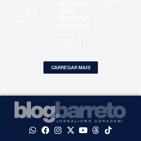
adversários
de 2026
Redação
09:16
após
7 de agosto
repercussão
de 2026
10:45
negativa
Redação
7 de agosto
de 2026
10:25
CARREGAR MAIS