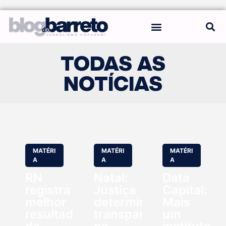
REGRAS DO BLOG
TODAS AS
NOTÍCIAS
MATÉRI
MATÉRI
MATÉRI
A
A
A
RN
Natal:
Data
registra
Justiça
Capital:
melhor
determina
Mais
resultado
transparência
um