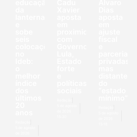
educação
Cadu
Álvaro
da
Xavier
Dias
lanterna
aposta
aposta
e
em
em
sobe
proximidade
ajuste
seis
com
fiscal
colocações
Governo
e
no
Lula,
parcerias
Ideb:
Estado
privadas,
o
forte
mas
melhor
e
distante
índice
políticas
do
dos
sociais
“estado
últimos
mínimo”
Redação
20
5 de agosto
Redação
anos
de 2026
5 de agosto
15:30
de 2026
Redação
15:18
5 de agosto
de 2026