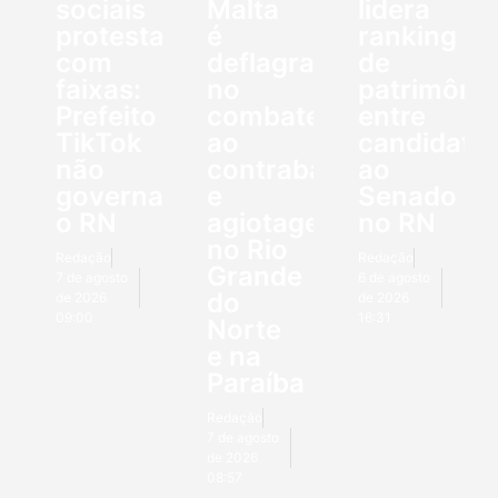
sociais
Malta
lidera
protestam
é
ranking
com
deflagrada
de
faixas:
no
patrimôni
Prefeito
combate
entre
TikTok
ao
candidato
não
contrabando
ao
governa
e
Senado
o RN
agiotagem
no RN
no Rio
Redação
Redação
Grande
7 de agosto
6 de agosto
do
de 2026
de 2026
09:00
16:31
Norte
e na
Paraíba
Redação
7 de agosto
de 2026
08:57