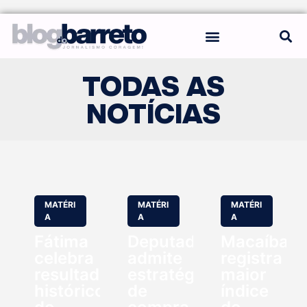
REGRAS DO BLOG
TODAS AS
NOTÍCIAS
MATÉRI
MATÉRI
MATÉRI
A
A
A
Fátima
Deputado
Macaíba
celebra
admite
registra
resultado
estratégia
maior
histórico
de
índice