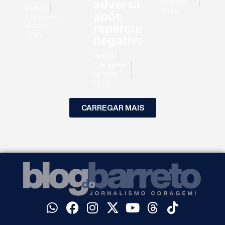
adversários
de 2026
Redação
09:16
após
7 de agosto
repercussão
de 2026
10:45
negativa
Redação
7 de agosto
de 2026
10:25
CARREGAR MAIS