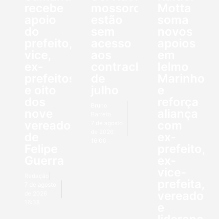
recebe
mossoroenses
Motta
apoio
estão
soma
do
sem
novos
prefeito,
acesso
apoios
vice,
aos
em
ex-
contracheques
Ielmo
prefeitos
de
Marinho
e oito
julho
e
dos
reforça
Bruno
nove
aliança
Barreto
vereadores
com
7 de agosto
de 2026
de
ex-
16:00
Felipe
prefeito,
Guerra
ex-
vice-
Redação
prefeita,
7 de agosto
vereadore
de 2026
16:38
e