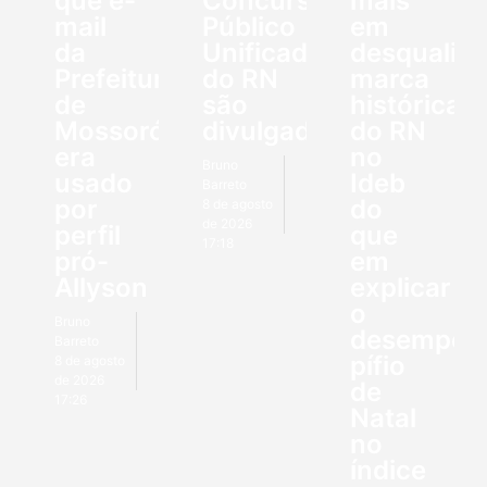
que e-
Concurso
mais
mail
Público
em
da
Unificado
desqualifi
Prefeitura
do RN
marca
de
são
histórica
Mossoró
divulgados
do RN
era
no
Bruno
usado
Ideb
Barreto
por
do
8 de agosto
de 2026
perfil
que
17:18
pró-
em
Allyson
explicar
o
Bruno
desempen
Barreto
pífio
8 de agosto
de 2026
de
17:26
Natal
no
índice