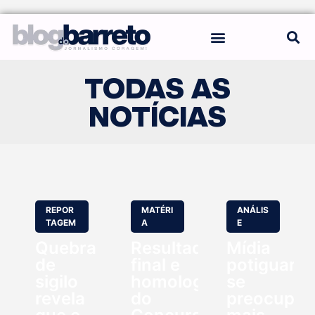
REGRAS DO BLOG
TODAS AS
NOTÍCIAS
REPOR
MATÉRI
ANÁLIS
TAGEM
A
E
Quebra
Resultado
Mídia
de
final e
potiguar
sigilo
homologação
se
revela
do
preocupo