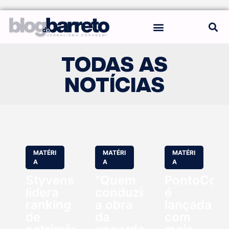
REGRAS DO BLOG
TODAS AS
NOTÍCIAS
MATÉRI
MATÉRI
MATÉRI
A
A
A
Styvenson
“Quem
PontoCom
lidera
conduziu
é
ranking
a obra
lançada
de
da
com