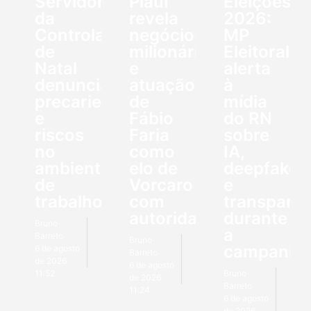
Servidores
Piauí
Eleições
da
revela
2026:
Controladoria
negócios
MP
de
milionários
Eleitoral
Natal
e
alerta
denunciam
atuação
à
precariedade
de
mídia
e
Fábio
do RN
riscos
Faria
sobre
no
como
IA,
ambiente
elo de
deepfakes
de
Vorcaro
e
trabalho
com
transparên
autoridades
durante
Bruno
a
Barreto
Bruno
campanha
6 de agosto
Barreto
de 2026
6 de agosto
11:52
Bruno
de 2026
Barreto
11:24
6 de agosto
de 2026