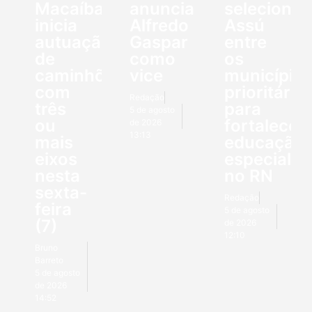
Macaíba
anuncia
seleciona
inicia
Alfredo
Assú
autuação
Gaspar
entre
de
como
os
caminhões
vice
município
com
prioritário
Redação
três
para
5 de agosto
ou
fortalecer
de 2026
13:13
mais
educação
eixos
especial
nesta
no RN
sexta-
Redação
feira
5 de agosto
(7)
de 2026
12:10
Bruno
Barreto
5 de agosto
de 2026
14:52