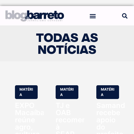
REGRAS DO BLOG
TODAS AS
NOTÍCIAS
MATÉRI
MATÉRI
MATÉRI
A
A
A
EXPO
TJ e
Samanda
Macaíba
OAB
recebe
reúne
recomendam
apoio
agro,
à
do